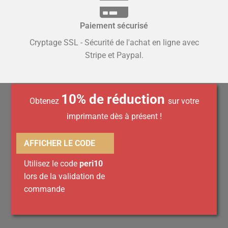
Paiement sécurisé
Cryptage SSL - Sécurité de l'achat en ligne avec
Stripe et Paypal.
10% de réduction
Obtenez
sur votre
imprimante dès à présent !
AFFICHER LE CODE
Utilisez le code
peri10
lors de la validation de
commande