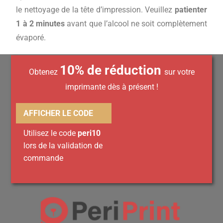
le nettoyage de la tête d’impression. Veuillez
patienter
1 à 2 minutes
avant que l’alcool ne soit complètement
évaporé.
10% de réduction
Obtenez
sur votre
imprimante dès à présent !
AFFICHER LE CODE
Utilisez le code
peri10
lors de la validation de
commande