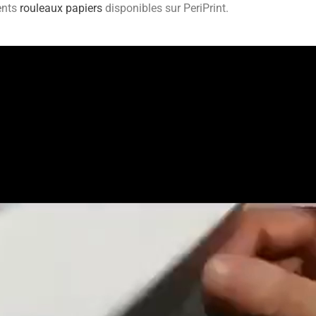
ents
rouleaux papiers
disponibles sur PeriPrint.