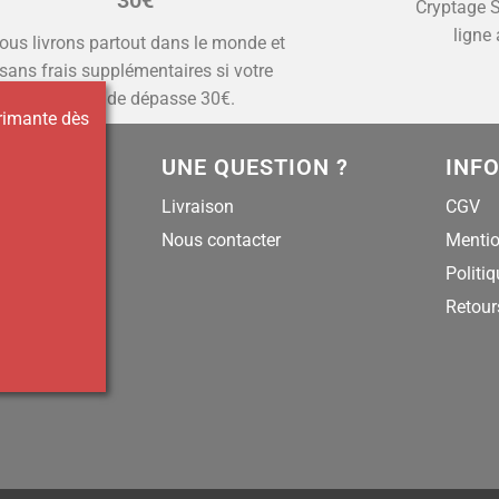
30€
Cryptage S
ligne 
ous livrons partout dans le monde et
sans frais supplémentaires si votre
commande dépasse 30€.
primante dès
UNE QUESTION ?
INF
Livraison
CGV
Nous contacter
Mentio
Politiq
Retour