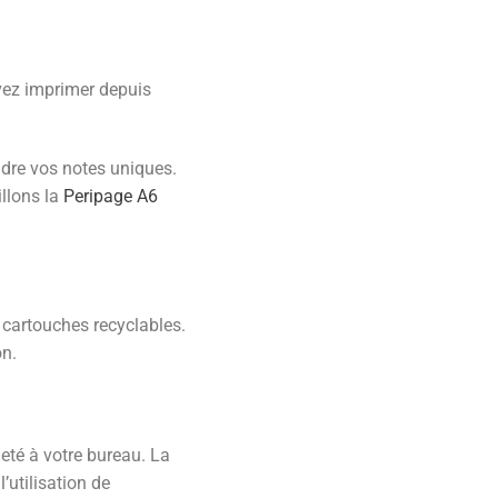
uvez imprimer depuis
ndre vos notes uniques.
llons la
Peripage A6
 cartouches recyclables.
on.
ieté à votre bureau. La
’utilisation de