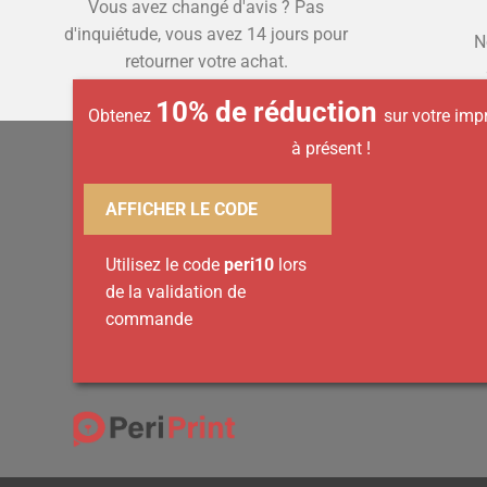
Vous avez changé d'avis ? Pas
d'inquiétude, vous avez 14 jours pour
N
retourner votre achat.
10% de réduction
Obtenez
sur votre im
à présent !
AFFICHER LE CODE
Utilisez le code
peri10
lors
de la validation de
commande